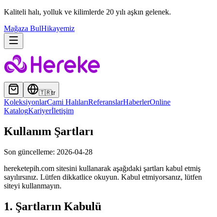
Kaliteli halı, yolluk ve kilimlerde 20 yılı aşkın gelenek.
Mağaza Bul
Hikayemiz
🇹🇷
tr
Koleksiyonlar
Cami Halıları
Referanslar
Haberler
Online
Katalog
Kariyer
İletişim
Kullanım Şartları
Son güncelleme: 2026-04-28
hereketepih.com sitesini kullanarak aşağıdaki şartları kabul etmiş
sayılırsınız. Lütfen dikkatlice okuyun. Kabul etmiyorsanız, lütfen
siteyi kullanmayın.
1. Şartların Kabulü