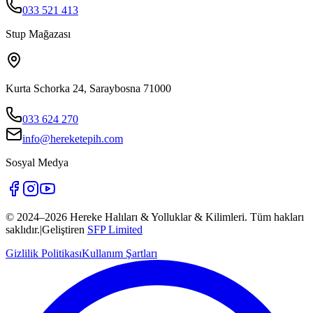
033 521 413
Stup Mağazası
Kurta Schorka 24
,
Saraybosna 71000
033 624 270
info@hereketepih.com
Sosyal Medya
© 2024–2026
Hereke Halıları & Yolluklar & Kilimleri
.
Tüm hakları
saklıdır
.
|
Geliştiren
SFP Limited
Gizlilik Politikası
Kullanım Şartları