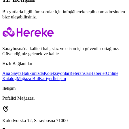
Bu şartlarla ilgili tüm sorular için info@hereketepih.com adresinden
bize ulaşabilirsiniz.
Saraybosna'da kaliteli halı, staz ve etison için güvenilir ortağınız.
Güvendiğiniz gelenek ve kalite.
Hızlı Bağlantılar
Ana Sayfa
Hakkımızda
Koleksiyonlar
Referanslar
Haberler
Online
Katalog
Mağaza Bul
Kariyer
İletişim
İletişim
Pofalici Mağazası
Kolodvorska 12
,
Saraybosna 71000